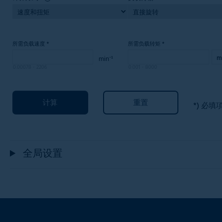
所需负载速度
*
所需负载转矩
*
0.00078
-
2206
0.001
-
8000
计算
重置
*) 必填
全局设置