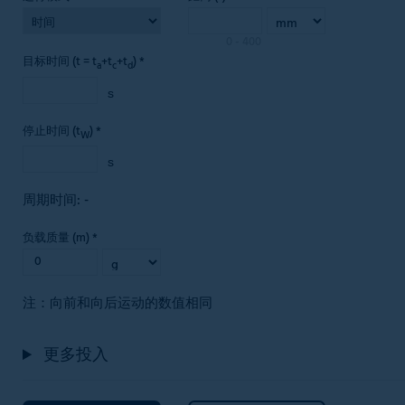
0
-
400
目标时间 (t = t
+t
+t
)
*
a
c
d
停止时间 (t
)
*
W
周期时间: -
负载质量 (m)
*
注：向前和向后运动的数值相同
更多投入