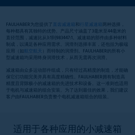
FAULHABER为您提供了
直齿减速箱
和
行星减速箱
两种选择，
每种都具有其独特的优势。产品尺寸涵盖了3毫米至44毫米的
直径范围，减速比从3:1到983447:1。减速箱的部件由多种材料
制成，以满足各种应用需求。润滑剂选择丰富，还包括为极端
应用（如
航空航天
）而特制的润滑剂。FAULHABER的所有小
型减速箱均采用终身润滑技术，从而无需再次润滑。
减速箱由众多运动部件组成，只有经过高精度的制造，才能确
保它们功能完美并具有高度精确性。FAULHABER拥有制造高
精度且背隙极小的减速箱的先进技术和设备。这一准则也适用
于电机与减速箱的组合安装。为了达到最佳的效果，我们建议
客户由FAULHABER负责整个电机减速箱组合的组装。
适用于各种应用的小减速箱