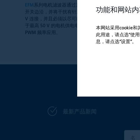
EFM
系列电机滤波器通过直流平均值形成，从电机电缆中
功能和网站内
开关边沿，并将干扰有针对性地转移到输入侧。为确保正
V 连接，并且必须以尽可能短的连接线与电机供电的接地
于最高 50 V 的电机供电电压，以及 1、3 或 8 A 的
本网站采用cooki
PWM 频率应用。
此用途，请点选“使用
息，请点选“设置”。
最新产品新闻