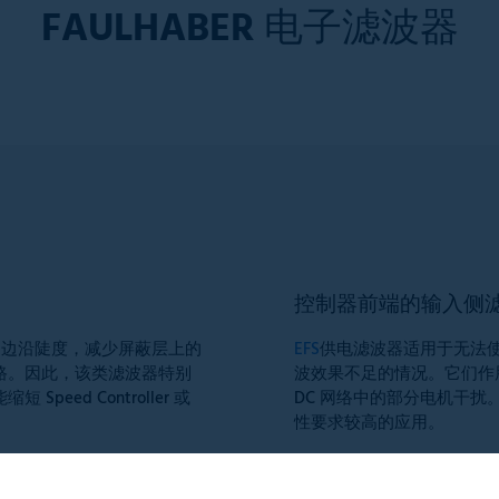
FAULHABER
电子滤波器
控制器前端的输入侧
的边沿陡度，减少屏蔽层上的
EFS
供电滤波器适用于无法
回路。因此，该类滤波器特别
波效果不足的情况。它们作
ed Controller 或
DC 网络中的部分电机干
性要求较高的应用。