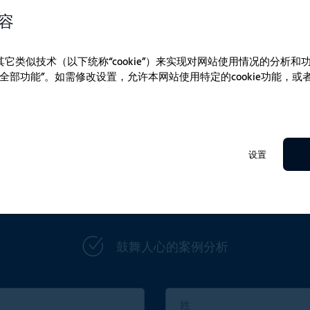
去除 PWM。这样可以减少
容
确的滤波效果，需要 0
端相连。EFM 滤波器适用
额定电机电流，尤其适合高
e和其它类似技术（以下统称“cookie”）来实现对网站使用情况的分析
全部功能”。如需修改设置，允许本网站使用特定的cookie功能，
设置
通讯
鼓舞人心的案例分析