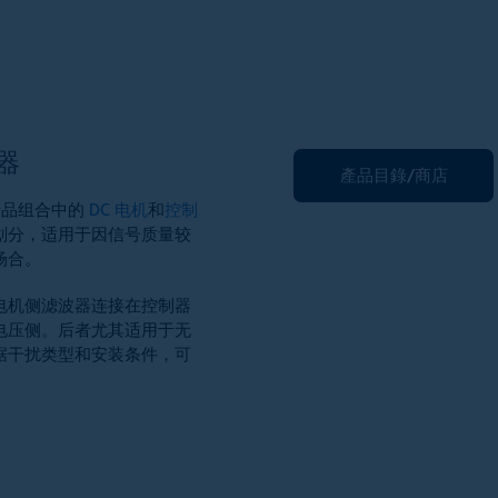
器
產品目錄/商店
与产品组合中的
DC 电机
和
控制
划分，适用于因信号质量较
场合。
电机侧滤波器连接在控制器
电压侧。后者尤其适用于无
据干扰类型和安装条件，可