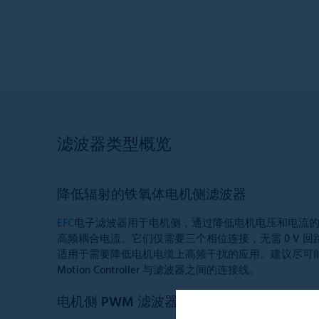
滤波器类型概览
降低辐射的铁氧体电机侧滤波器
EFC
电子滤波器用于电机侧，通过降低电机电压和电流
高频耦合电流。它们仅需要三个相位连接，无需 0 V 
适用于需要降低电机电缆上高频干扰的应用。建议尽可能缩短 Spe
Motion Controller 与滤波器之间的连接线。
电机侧 PWM 滤波器