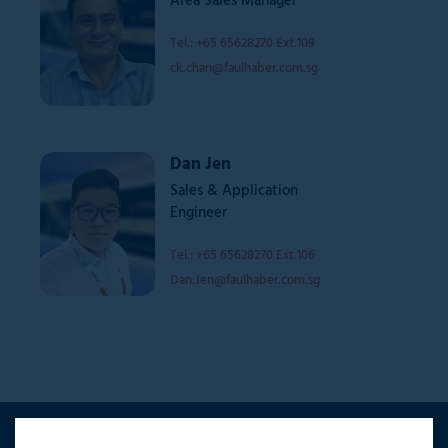
Area Sales Manager
Tel.: +65 65628270 Ext.109
ck.chan@faulhaber.com.sg
Dan Jen
Sales & Application
Engineer
Tel.: +65 65628270 Ext.106
Dan.Jen@faulhaber.com.sg