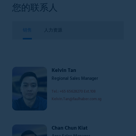
您的联系人
销售
人力资源
Kelvin Tan
Regional Sales Manager
Tel.: +65 65628270 Ext.108
Kelvin.Tan@faulhaber.com.sg
Chan Chun Kiat