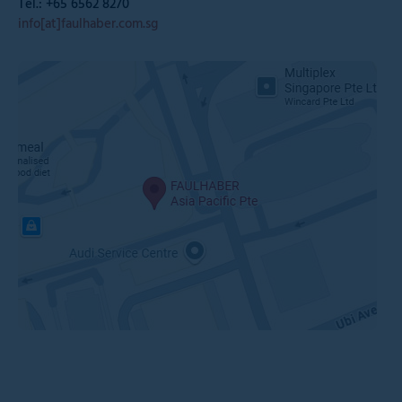
Tel.: +65 6562 8270
info[at]faulhaber.com.sg