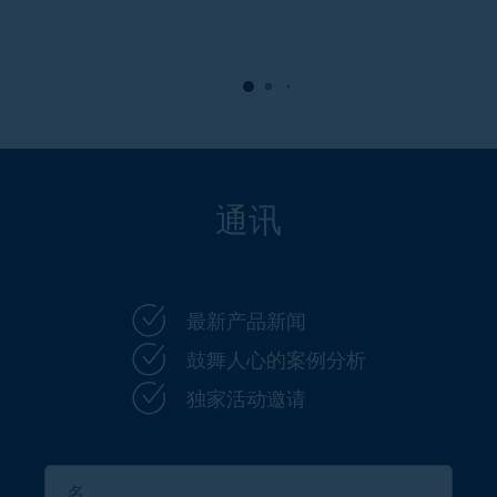
便的包装中的呢？答案是简单、精确和可靠：借助于
Scaldopack的先进设备和FAULHABER的直线电机。
通讯
最新产品新闻
鼓舞人心的案例分析
独家活动邀请