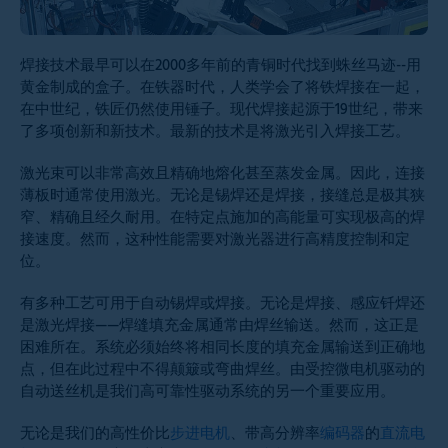
焊接技术最早可以在2000多年前的青铜时代找到蛛丝马迹--用
黄金制成的盒子。在铁器时代，人类学会了将铁焊接在一起，
在中世纪，铁匠仍然使用锤子。现代焊接起源于19世纪，带来
了多项创新和新技术。最新的技术是将激光引入焊接工艺。
激光束可以非常高效且精确地熔化甚至蒸发金属。因此，连接
薄板时通常使用激光。无论是锡焊还是焊接，接缝总是极其狭
窄、精确且经久耐用。在特定点施加的高能量可实现极高的焊
接速度。然而，这种性能需要对激光器进行高精度控制和定
位。
有多种工艺可用于自动锡焊或焊接。无论是焊接、感应钎焊还
是激光焊接——焊缝填充金属通常由焊丝输送。然而，这正是
困难所在。系统必须始终将相同长度的填充金属输送到正确地
点，但在此过程中不得颠簸或弯曲焊丝。由受控微电机驱动的
自动送丝机是我们高可靠性驱动系统的另一个重要应用。
无论是我们的高性价比
步进电机
、带高分辨率
编码器
的
直流电