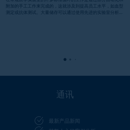
附加的手工工作来完成的，这就涉及到提高员工水平，如血型
测定或抗体测试。大量储存可以通过使用先进的实验室分析系
统来完成。这种特殊设计即使部署少量的员工， 也可以使实
验室工作连续、快速、可靠地进行。不用说，这系统对应于常
见的功能安全需求以及性能评估。分析单元，计算机和驱动器
是适应长期医疗使用的。STRATEC生物医学系统公司计划，开
发生产全自动分析系统专用于诊所诊断实验室。致力于提供解
决方案，公司结合了调剂、保温、清洗技术和复杂的液体处理
系统。相关的嵌入式系统和电脑软件，包括系统的批准文件也
是内部创建。 ...
通讯
最新产品新闻