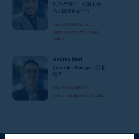
利亚-罗马涅、托斯卡纳、
马尔凯和翁布里亚
Tel.: +39 33856 56 635
marco.galeotti@faulhaber-
italia.it
Andrea Mori
Area Sales Manager - 西北
地区
Tel.: +39 320 0654632
andrea.mori@faulhaber-italia.it