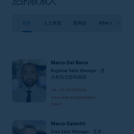
您的联系人
销售
人力资源
新闻处
After sales
Marco Dal Barco
Regional Sales Manager - 意
大利东北部和南部
Tel.: +39 320 9455628
marco.dalbarco@faulhaber-
italia.it
Marco Galeotti
Area Sales Manager - 艾米