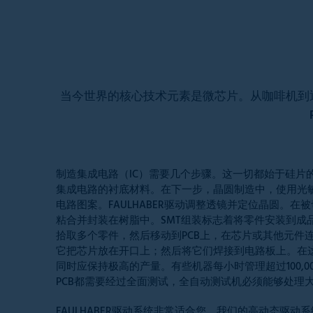
当今世界的核心技术元素是微芯片。从咖啡机到
制造集成电路（IC）需要几个步骤。这一切都始于硅片
集成电路的衬底材料。在下一步，晶圆制造中，使用光
电路图案。FAULHABER驱动调整透镜并定位晶圆。在
粘合并封装在树脂中。SMT组装标志着将零件安装到成
拾取多个零件，然后移动到PCB上，在芯片或其他元件
它把芯片放在开口上；然后将它们焊接到电路板上。在
同时应保持极高的产量。有些机器每小时管理超过100,0
PCB都需要经过全面测试，全自动测试机必须能够处理
FAULHABER驱动系统非常适合您。我们的高动态驱动