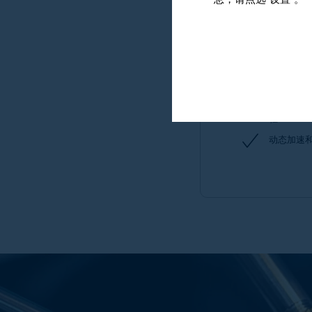
息，请点选“设置”。
直流
高效无槽
高转矩或
轻
动态加速和