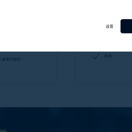
无刷电机
直流
设置
设计
无齿槽效应
高转速，体积小，重量
定位与速度控制
高效
 减速性能好