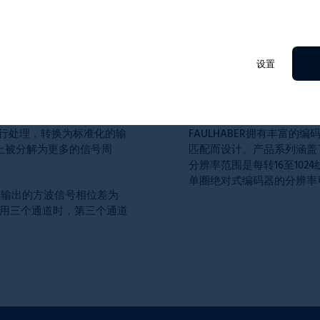
设置
丰富的产品系列
进行处理，转换为标准化的输
FAULHABER拥有丰富的
上被分解为更多的信号周
匹配而设计。产品系列涵盖
分辨率范围是每转16至10
单圈绝对式编码器的分辨率可以
通道输出的方波信号相位差为
使用三个通道时，第三个通道