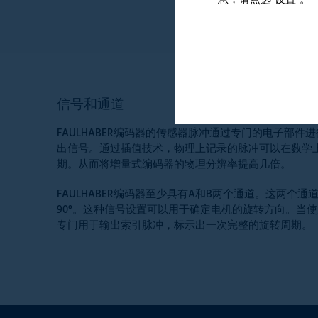
息，请点选“设置”。
信号和通道
FAULHABER编码器的传感器脉冲通过专门的电子部件
出信号。通过插值技术，物理上记录的脉冲可以在数学
期。从而将增量式编码器的物理分辨率提高几倍。
FAULHABER编码器至少具有A和B两个通道。这两个
90°。这种信号设置可以用于确定电机的旋转方向。当
专门用于输出索引脉冲，标示出一次完整的旋转周期。