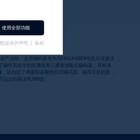
使用全部功能
数据保护声明
版权
编码器产品线，这些编码器专为与FAULHABER电机实现最佳
了磁性和光学的双通道和三通道增量式编码器，其标准
24线，还包括了单圈和多圈绝对式编码器。值得注意的是，
达到高达10,000步。