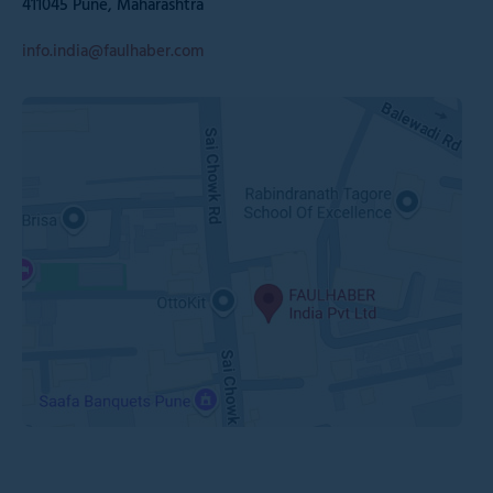
411045 Pune, Maharashtra
info.india@faulhaber.com