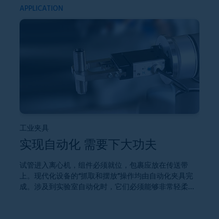
APPLICATION
AP
工业夹具
实现自动化 需要下大功夫
伺
试管进入离心机，组件必须就位，包裹应放在传送带
上。现代化设备的“抓取和摆放”操作均由自动化夹具完
成。涉及到实验室自动化时，它们必须能够非常轻柔地
到
抓握。精确可靠地运行数百万次，非常像Zimmer Group
个
的新GEP2000系列。
最