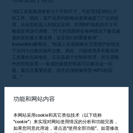
可靠且易于组合
TKE工具更换器将有七个不同尺寸，可处理3至300公斤
的工件。因此，该产品系列的电动变体涵盖了广泛的应
用，从轻型机器人到固定应用。所用BXT电机的尺寸可
根据应用进行调整。“尺寸的范围和在每种情况下最佳减
速的齿轮被大量选择，这是我们的重要标准”，
RomanBatz解释说，“机器人应该能够在无需维护的情况
下达到七位数的循环次数。因此，只能使用具有最高加
工质量的无刷电机。它应该易于控制和管理，而无需额
外的控制装置——集成的速度控制器可以解决这一问
题。最后且重要的是，组件必须能够承受+80°C的高
温。”
IPR从FAULHABER采购各种微电机。“我们在很多年前就
功能和网站内容
开始合作了，远早于我的时代，”这位开发工程师说。除
了产品的独特质量外，其他方面对他也起着重要作用：
“首先，FAULHABER网站上的电机齿轮组合设计非常简
本网站采用cookie和其它类似技术（以下统称
单。只需点击几下鼠标就能获得全面的概述。技术细节
“cookie”）来实现对网站使用情况的分析和功能完善，
都有很好的文档记录，当涉及到精确计算时，比如效
如果您同意此用途，请点选“使用全部功能”。如需修改