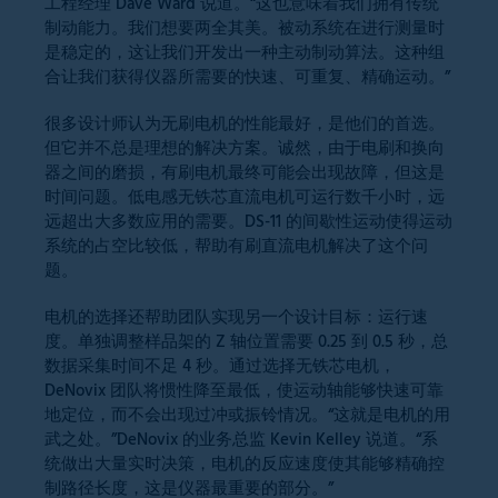
工程经理 Dave Ward 说道。“这也意味着我们拥有传统
制动能力。我们想要两全其美。被动系统在进行测量时
是稳定的，这让我们开发出一种主动制动算法。这种组
合让我们获得仪器所需要的快速、可重复、精确运动。”
很多设计师认为无刷电机的性能最好，是他们的首选。
但它并不总是理想的解决方案。诚然，由于电刷和换向
器之间的磨损，有刷电机最终可能会出现故障，但这是
时间问题。低电感无铁芯直流电机可运行数千小时，远
远超出大多数应用的需要。DS-11 的间歇性运动使得运动
系统的占空比较低，帮助有刷直流电机解决了这个问
题。
电机的选择还帮助团队实现另一个设计目标：运行速
度。单独调整样品架的 Z 轴位置需要 0.25 到 0.5 秒，总
数据采集时间不足 4 秒。通过选择无铁芯电机，
DeNovix 团队将惯性降至最低，使运动轴能够快速可靠
地定位，而不会出现过冲或振铃情况。“这就是电机的用
武之处。”DeNovix 的业务总监 Kevin Kelley 说道。“系
统做出大量实时决策，电机的反应速度使其能够精确控
制路径长度，这是仪器最重要的部分。”