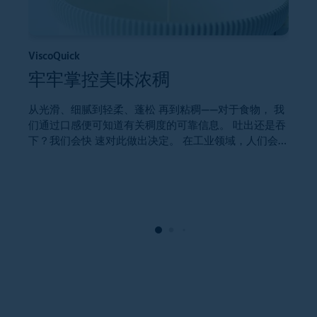
ViscoQuick
牢牢掌控美味浓稠
宽
从光滑、细腻到轻柔、蓬松 再到粘稠——对于食物， 我
们通过口感便可知道有关稠度的可靠信息。 吐出还是吞
下？我们会快 速对此做出决定。 在工业领域，人们会乐
想
意做出迅速且容易的决定。 在许多行业，为了确定和保
超
持最佳工艺参数，需要在生产过程中进行粘度试验。这
滑
正是新型旋转粘度计的功能， 而Brabender借助
示
FAULHABER直流无刷伺服电机实现了这一点。
企
就
F