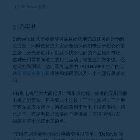
（由 DeNovix 提供）
挑选电机
DeNovix 团队需要能够可靠且经济地完成任务的运动解
决方案，同时该解决方案还要确保他们专注于核心价值
主张（分光光度计）以及尽快将他们的产品推向市场。
这种应用需要间歇性的短促运动，精度达到微米级。经
过研究和测试，他们最终选择由 FAULHABER 生产的
无
铁芯直流有刷电机
模块和编码器以及一个全塑行星减速
箱。
T有刷电机可大大简化设计和集成过程。标准的无刷伺服
电机会更复杂。它需要八个连接：三个电源相，三个用
于霍尔效应传感器，两条线路用于为电子设备供电。相
比之下，有刷电机只需要两个连接点，使得驱动方案、
组装和整个系统更加简单。
“使用有刷直流电机会让事情变得很简单。”DeNovix 的