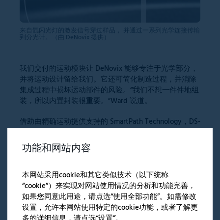
来自氙闪光灯的激发信号穿过样品， 并通过一系列光学连接传输
到分光计。（由 DeNovix 提供）
我们交付的运动模块让 DeNovix 能够专注于光学部分，
并将运动设计留给我们。它还可简化制造过程，并消除
集成过程中损坏运动部件的风险。“我们不想一件件地组
装，所以内置封装很重要。”Ward 说道。
借助由精确运动提供支持的 SmartPath Technology，DS-
11 可使用低至 0.03 毫米的 OPL 测量样品。这与标准 10
毫米等效 OPL（表示 BSA 蛋白质浓度为 750 毫克/毫升
功能和网站内容
或 dsDNA 浓度为 25000 纳克/微升）下的 500 个吸光度
单位相关。该仪器由可靠的运动系统驱动，重复性优于
本网站采用cookie和其它类似技术（以下统称
1%。
“cookie”）来实现对网站使用情况的分析和功能完善，
该系统通过了严格的寿命测试。到目前为止，DeNovix
如果您同意此用途，请点选“使用全部功能”。如需修改
还没有收到现场出现电机故障的报告，这在一定程度上
设置，允许本网站使用特定的cookie功能，或者了解更
归功于运动控制模块的性能。
多的详细信息，请点选“设置”。