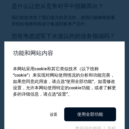
是什么让您从竞争对手中脱颖而出？
我们的技术给了我们很大的灵活性，使我们能够根据要
求轻松地将特殊设计集成到标准产品中。
您有考虑进军下水道以外的业务领域吗？
下水道维修当然是我们的核心业务。但原则上，该技术
功能和网站内容
也可用于饮用水管道的非开挖整修。可以想象，它还可
以用于其他管道系统，如在化工工业用来检查气体管
线、储罐系统、或压力罐。
本网站采用cookie和其它类似技术（以下统称
“cookie”）来实现对网站使用情况的分析和功能完善，
您认为未来人形机器人有可能打开井盖，
如果您同意此用途，请点选“使用全部功能”。如需修改
下到下水道里进行作业吗？
设置，允许本网站使用特定的cookie功能，或者了解更
多的详细信息，请点选“设置”。
您认为未来人形机器人有可能打开井盖，下到下水道里
进行作业吗？
使用全部功能
您认为可能在下水道使用“飞行机器人”或
设置
无人机吗？
数据保护声明
版权