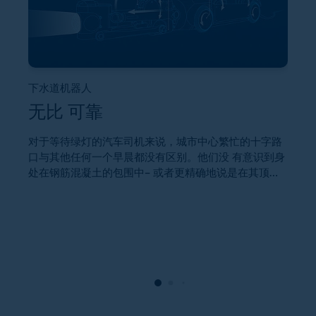
下水道机器人
无比 可靠
摄
对于等待绿灯的汽车司机来说，城市中心繁忙的十字路
口与其他任何一个早晨都没有区别。他们没 有意识到身
处在钢筋混凝土的包围中– 或者更精确地说是在其顶
现
上。在他们下方的几米处，令人 眼花缭乱的光线穿过黑
水
暗，惊吓到了地下的“居民”。摄像机镜头将潮湿，破裂
家
的墙壁的图像传 输到地面上，而操作员则在控制机器人
换
的同时密切观察面前的显示器。这不是科幻小说或恐怖
确
片，而是现代日常生活中的下水道翻新。FAULHABER生
成
产的电机用于相机控制，工具功能和车轮 驱动。
现
零
以