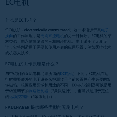
EC电机
什么是EC电机？
“EC电机”（electronically commutated）这一术语源于其
电子
换向
的工作原理，是
无刷直流电机
的另一种称呼。EC电机的结
构类似于由永磁体励磁的三相同步电机。由于采用了无刷设
计，它特别适用于需要长使用寿命的应用场景，例如医疗技术
或机器人技术。
EC电机的工作原理是什么？
与带碳刷的直流电机（即所谓的
DC电机
）不同，EC电机在运
行时需要额外的电子设备来检测转子当前位置并产生必要的旋
转磁场。根据应用领域和用途的不同，EC电机控制器可以是用
于转速调节的
调速控制器
（2象限运行），也可以是用于定位
的
运动控制器
（4象限运行）。
FAULHABER
提供哪些类型的无刷电机？