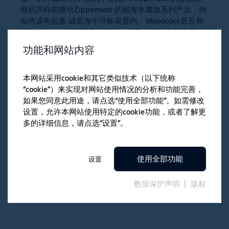
电机同样能驱动Zippermast 的耐海水腐蚀系列产品，例
如将该电机集 成至海中浮标装置内。Woodcock甚至相
信Zipppermast 可用于太空中。他已申请加入两个项
目。“ Zippermast同样可用于中小型卫星天线的吊杆或
功能和网站内容
光学设备。此外，我们正与ODG-ARGO公司展开合 作。
该公司为美国国家航空和宇宙航行局（NASA）和加拿大
太空局（CSA）提供机器人车辆。我们刚把 Zippermast
本网站采用cookie和其它类似技术（以下统称
装到一台ARGO机器人身上，这个机器人 可能会执行火
“cookie”）来实现对网站使用情况的分析和功能完善，
星任务。我们很有可能参与到这些太空 项目中。”
如果您同意此用途，请点选“使用全部功能”。如需修改
设置，允许本网站使用特定的cookie功能，或者了解更
多的详细信息，请点选“设置”。
使用全部功能
设置
数据保护声明
版权
相关文章