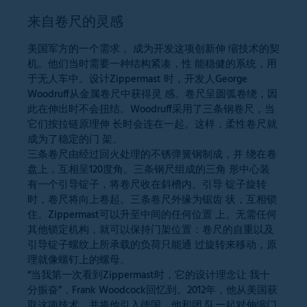
来自卷尺的灵感
美国军方的一个需求， 成为开发这项创新伸 缩技术的契
机。他们当时需要一种结构紧凑，性 能稳健的系统，用
于无人车中。设计Zippermast 时，开发人George
Woodruff从金属卷尺中获得灵 感。卷尺呈圆弧卷绕，因
此在伸出时不会扭结。Woodruff采用了三条钢卷尺，当
它们按拉链原理伸 长时会连在一起。这样，柔性卷尺就
成为了稳定的门 架。
三条卷尺由经过回火处理的不锈弹簧钢制成，并 绕在卷
盘上，互相呈120度角。三条钢尺组成的三角 形中心装
有一个引导锭子，将卷尺收在斜槽内。引导 锭子旋转
时，卷尺将向上卷起。三条卷尺外缘为锯齿 状，互相锁
住。Zippermast可以升至中间的任何位置 上。无需任何
其他锁定机构，就可以保持门架位置：卷尺的自重以及
引导锭子螺纹上所承载的负荷只能通 过旋转来移动，原
理就像螺钉上的螺母。
“当我第一次看到Zippermast时，它的设计理念让 我十
分振奋”，Frank Woodcock回忆到。2012年，他从美国获
取这项技术，并将他引入德国。他和团 队一起对伸缩门