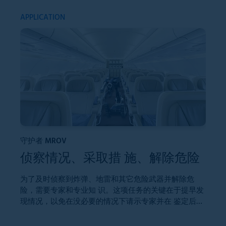
APPLICATION
AP
守护者 MROV
侦察情况、采取措 施、解除危险
机
为了及时侦察到炸弹、地雷和其它危险武器并解除危
险，需要专家和专业知 识。这项任务的关键在于提早发
现情况，以免在没必要的情况下请示专家并在 鉴定后确
当
保尽可能无危险地处理。这里可使用专用的小型遥控
情
车，从而大大地 减小对人员的危险。所承担现场排险作