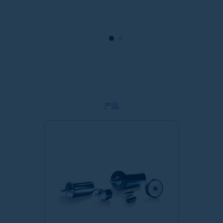
疑
业的不是人体肌肉，而是高精尖的微型 电机。
作
是
以
就
的
产品