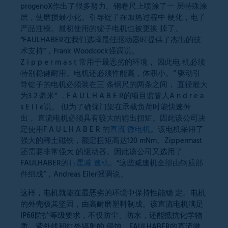
progenoX作出了很多努力。钢卷尺上喷涂了一 层特殊涂
层，使磨损最小化。引导锭子在加热过程中 硬化，电子
产品注模。最初使用的锭子电机也被更换 掉了。
“FAULHABER在我们选择最佳驱动器时提供了杰出的技
术支持”，Frank Woodcock强调说。
Z i p p e r m a s t 常用于最恶劣的环境， 因此电 机必须
特别稳健耐用。电机还必须性能高，体积小。“ 驱动引
导锭子的电机必须装在三 条钢尺的两条之间， 直径最大
为3 2 毫米” ，F A U L H A B E R的项目监管人A n d r e a
s E i l e说。 但为了确保门架在承载负荷时能快速伸
出， 直流电机必须具有较大的输出扭矩。因此该公司决
定使用F A U L H A B E R 的
直流 微电机
。该电机采用了
强大的稀土磁铁，额定扭矩高达120 mNm。Zippermast
还需要非常强大 的驱动器。因此该公司又选用了
FAULHABER的
行星减 速机
。“这些减速机全部由钢质部
件组成”，Andreas Eiler强调说。
这样，电机就能在最恶劣的环境中保持性能稳 定。电机
的外壳极其坚固，由高耐磨塑料制成。该直流电机满足
IP68防护等级要求，不仅防尘、防水，还能抵抗化学物
质、紫外线和红外辐射的 侵蚀。FAULHABER的直流微