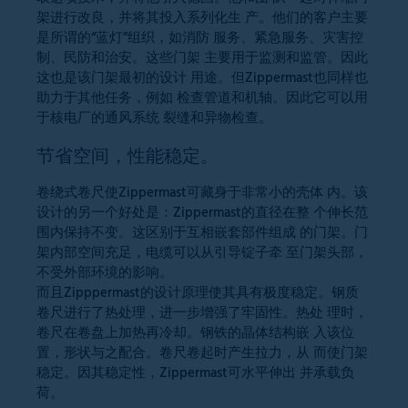
架进行改良，并将其投入系列化生 产。他们的客户主要
是所谓的“蓝灯”组织，如消防 服务、紧急服务、灾害控
制、民防和治安。这些门架 主要用于监测和监管。因此
这也是该门架最初的设计 用途。但Zippermast也同样也
助力于其他任务，例如 检查管道和机轴。因此它可以用
于核电厂的通风系统 裂缝和异物检查。
节省空间，性能稳定。
卷绕式卷尺使Zippermast可藏身于非常小的壳体 内。该
设计的另一个好处是：Zippermast的直径在整 个伸长范
围内保持不变。这区别于互相嵌套部件组成 的门架。门
架内部空间充足，电缆可以从引导锭子牵 至门架头部，
不受外部环境的影响。
而且Zipppermast的设计原理使其具有极度稳定。钢质
卷尺进行了热处理，进一步增强了牢固性。热处 理时，
卷尺在卷盘上加热再冷却。钢铁的晶体结构嵌 入该位
置，形状与之配合。卷尺卷起时产生拉力，从 而使门架
稳定。因其稳定性，Zippermast可水平伸出 并承载负
荷。