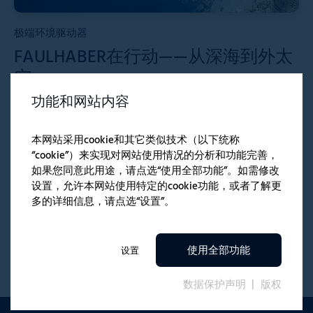
极端环境驱动器
FAULHABER在行动——从深海到外太
空
功能和网站内容
驱动系统该如何耐受最严苛的环境，无论在地球上甚或地球
外？答案就藏在对细节的极致追求中 。Ultra Motion是一家总
部位于美国的机电伺服系统专家，其设计制造的执行器，无论
本网站采用cookie和其它类似技术（以下统称
是在深海还是外太空，都能够可靠运行。通过与 FAULHABER
“cookie”）来实现对网站使用情况的分析和功能完善，
的紧密合作，双方打造的解决方案兼具最大功率密度、高精度
如果您同意此用途，请点选“使用全部功能”。如需修改
和坚固耐用等优势，已成为众多高端应用领域的核心组成部
设置，允许本网站使用特定的cookie功能，或者了解更
分。
多的详细信息，请点选“设置”。
使用全部功能
设置
数据保护声明
版权