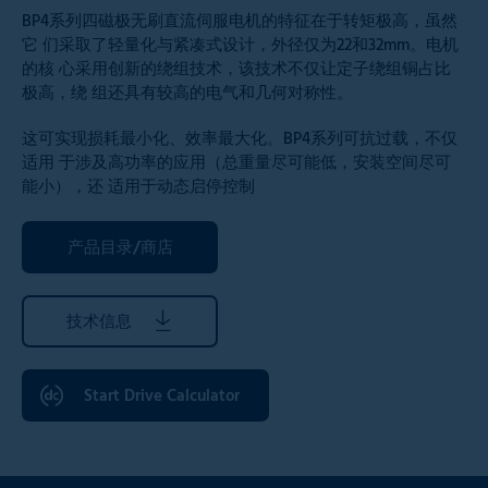
BP4系列四磁极无刷直流伺服电机的特征在于转矩极高，虽然
它 们采取了轻量化与紧凑式设计，外径仅为22和32mm。电机
的核 心采用创新的绕组技术，该技术不仅让定子绕组铜占比
极高，绕 组还具有较高的电气和几何对称性。
这可实现损耗最小化、效率最大化。BP4系列可抗过载，不仅
适用 于涉及高功率的应用（总重量尽可能低，安装空间尽可
能小），还 适用于动态启停控制
产品目录/商店
技术信息
Start Drive Calculator