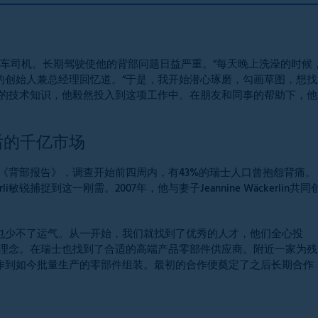
为一名卡车司机。长期驾驶使他的背部问题日益严重。“每天晚上洗澡的时候
ja的创始人兼总经理回忆道。“于是，我开始潜心琢磨，勾画草图，想找
厚的技术知识，他毅然投入到这项工作中。在朋友和同事的帮助下，他
后的千亿市场
017年发布的《背部报告》，调查开始前四周内，有43%的瑞士人口曾抱怨背痛。
i敏锐捕捉到这一刚需。2007年，他与妻子Jeannine Wäckerlin共同
然也少不了运气。从一开始，我们就找到了优秀的人才，他们全心投
术理念。在瑞士也找到了合适的高端产品零部件供应商。附近一家为残
作到如今批量生产的零部件组装。最初的合作便奠定了之后长期合作