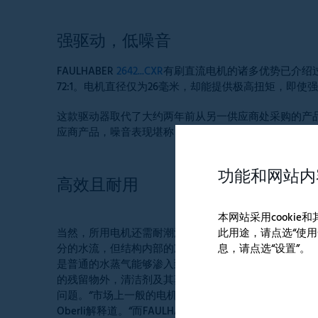
强驱动，低噪音
FAULHABER
2642...CXR
有刷直流电机的诸多优势已介绍过。
72:1。电机直径仅为26毫米，却能提供极高扭矩，即
这款驱动器取代了大约两年前从另一供应商处采购的产品。
应商产品，噪音表现堪称 “颠覆性升级”。开启花洒后，
功能和网站内
高效且耐用
本网站采用cooki
此用途，请点选“使用
当然，所用电机还需耐潮湿。尽管刷头外壳可阻挡大部
息，请点选“设置”。
分的水流，但结构内部的冷凝现象却不可避免。不仅仅
是普通的水蒸气能够渗入到内部。除了洗发水和沐浴露
的残留物外，清洁剂及其蒸汽也会导致按摩器内部出现
问题。“市场上一般的电机连一个月都坚持不了，”Bruno
Oberli解释道。“而FAULHABER电机的特点是其强大的耐