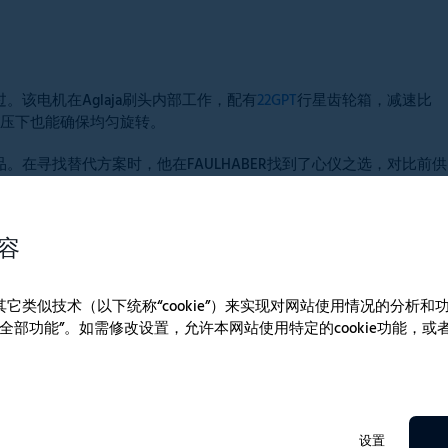
该电机在Aglaja刷头内部工作，配有
22GPT
行星齿轮箱，减速比
使强压下也能确保均匀旋转。
在寻找替代方案时，他在FAULHABER找到了心仪之选，对比前供
电机运转声被水流掩盖，仅余频率柔和的 “白噪音”
容
e和其它类似技术（以下统称“cookie”）来实现对网站使用情况的分析
全部功能”。如需修改设置，允许本网站使用特定的cookie功能，
设置