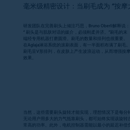
毫米级精密设计：当刷毛成为 “按摩
研发团队在完善刷头上倾注巧思，Bruno Oberli解释说：
“ 刷头是与肌肤对话的媒介，必须刚柔并济。”刷毛的末
端经专用机器打磨圆滑。刷毛的数量和排列也很重要。
在Aglaja淋浴系统的滚刷表面，有一半面积布满了刷毛
刷毛呈V形排列，在皮肤上产生波浪运动，从而增强按
效果。
当然，这些需要刷头旋转才能实现，理想情况下是每分钟转
无论用户用多大的力气抵靠刷头，都可始终实现该旋转
常高的功率。此外，电机控制器需能以最小的延迟补偿