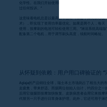
化学性。在我们开始使用FAULHABER电机后，从未收到
过任何投诉。”
这意味着电机总是以最高效率运转（得益于其无铁芯技
术），即实现了资用功率最优化。如果是两个人，每天
使用，按摩刷的电池可轻松使用三周。“淋浴系统高端版
配备第二个电机，用于调节刷头高度，续航时间略短。
从怀疑到依赖：用户用口碑验证的 “
Aglaja的产品销往全球，瑞士本土市场则占了相当大
走疲惫，带来舒适。而据两位创始人估计，约四分之一
后用它做腿部按摩加快恢复。皮肤病患者会用它来按摩
代替另一只手进行日常身体护理。此外，它还可用于淋