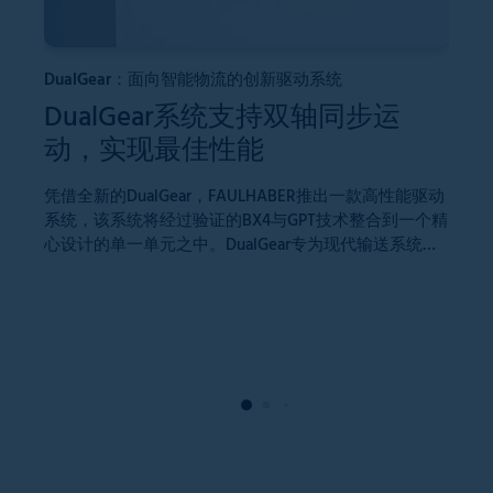
DualGear：面向智能物流的创新驱动系统
DualGear系统支持双轴同步运
FA
动，实现最佳性能
hu
F
凭借全新的DualGear，FAULHABER推出一款高性能驱动
系统，该系统将经过验证的BX4与GPT技术整合到一个精
n
心设计的单一单元之中。DualGear专为现代输送系统打
造，结构紧凑、直径适配，将高动态、高可靠性与高精
In
度集于一身。
dim
mo
FA
me