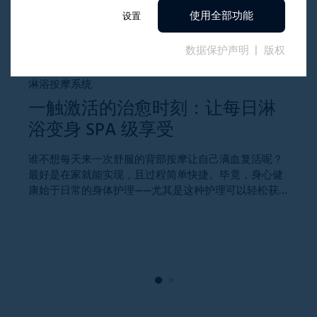
使用全部功能
设置
数据保护声明
版权
淋浴按摩系统
一触激活的治愈时刻：让每日淋
精
浴变身 SPA 级享受
谁不想每天来一次舒服的背部按摩让自己满血复活呢？
最好是在家就能实现，且过程简单快捷。毕竟，身心健
一
康始于日常的身体护理——尤其是这种护理可以轻松获
表
得且愉悦舒适时。此时，日常生活辅助设备可以大显身
手：为浴室带来舒适感。瑞士家族企业Aglaja来的创新
淋浴系统，正将这一想象变为现实。该系统配备按摩
刷，并采用FAULHABER电机来确保理想的按摩效果。不
仅为健康人群打造沉浸式放松体验，更为行动不便者提
供了便捷的身体护理方案。