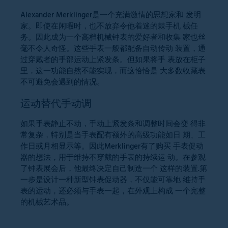
Alexander Merklinger是一个充满激情的思想家和 发明
家。即使在闲暇时，也不放弃令他着迷的棘手机 械任
务。因此成为一个高档机械钟表的爱好者和收集 家也丝
毫不令人奇怪。这些手表一般都配备自动传动 装置，通
过穿戴者的手部运动上紧发条。但如果将手 表放在柜子
里，这一功能自然不能实现，而这恰恰是 大多数收藏表
不可避免会遇到的情况。
运动替代手动调
如果手表静止不动，手动上紧发条和调整时间会变 得非
常复杂，特别是当手表配有额外的高级功能如日 期、工
作日或月相显示等。因此Merklinger有了购买 手表促动
器的想法，用于维持不穿戴的手表的持续运 动。在参观
了钟表展会后，他最终决定自己制造一个 这样的装置.第
一步是设计一种新型钟表促动器，不仅能可靠地 维持手
表的运动，还必须与手表一起，在外观上构成 一个完整
的机械艺术品。