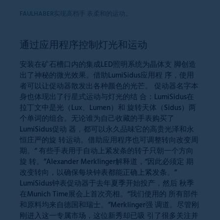
FAULHABER实现高档手 表柔和的运动。
通过应用程序控制灯光和运动
安装在矿石槽口内的集成LED照明系统为晶体支 脚创造
出了神秘的微光效果。借助LumiSidus应用程 序，使用
者可以让促动器散发出各种颜色的光芒。 促动器名字本
身也体现出了行星式运动与灯光的结 合：LumiSidus在
拉丁文中是光（Lux、Lumen）和 旋转天体（Sidus）两
个单词的组合。无论谁为自己收藏的手表购买了
LumiSidus促动 器，都可以永久品味它的高贵光泽和永
恒庄严的旋 转运动。借助应用程序也可调整转向改变周
期。“ 有些手表用于自动上紧发条的转子只朝一个方向
旋 转。”Alexander Merklinger解释道，“因此必须定 期
改变转向，以确保每块钟表都能正确上紧发条。”
LumiSidus钟表促动器于去年夏季开始投产，然后 秋季
在Munich Time展会上首次亮相。“我们使用的 所有部件
和原料均来自德国和瑞士。”Merklinger强 调道。尽管刚
刚进入这一专属市场，这位新秀却已吸 引了很多关注并