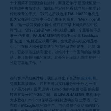
十个圆筒不仅围绕自轴旋转，而且还像行 星围绕恒星一
样围绕中央筒转动。如此庄严宏伟的系 统当然不能受到
传动噪音的干扰。“我们之所以选择 FAULHABER电机是
因为它在运行过程中不会产生任 何噪音。”Merklinger说
道，“这一极其安静的特性 使它在市场上同类产品中脱
颖而出。”运行安静是M&E对电机提出的一个重要但不是
唯一 的要求。FAULHABER销售专家Hendrik Stockhaus
回 忆道：“电机还应该看不到，也就是说电机必须足够
小，可在很大部分都是透明的结构系统中消失。尽管 如
此，它必须能提供高扭矩，以维持十一个圆筒的连 续运
动，并且保持很低的转速。此外它还应该无需维 护并可
长期可靠地工作。”
在与客户详细商讨后，我们选择出了合适的
减速电 机
。
凭借其高减速比，它甚至可以实现每分钟十分之 一圈
（0.1圈/分钟）圆周运动 - LumiSidus钟表促动器 的实际
转速在每分钟1至2圈之间。该型FAULHABER微 电机适于
大多数在LumiSidus促动器内维持运动的瑞 士手表。它
在瑞士的Croglio镇完成生产。电机是整个促动器的核心